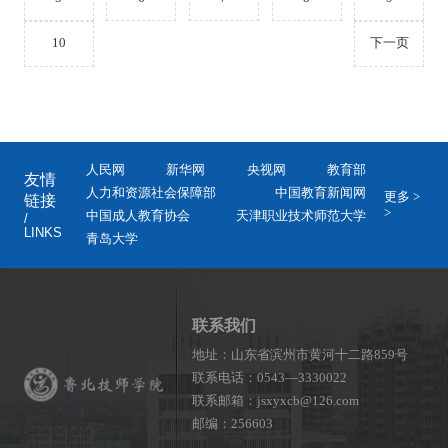
10
下一页
人民网
新华网
央视网
教育部
友情
人力和资源社会保障部
中国教育新闻网
更多 >
链接
>
中国成人教育协会
天津职业技术师范大学
/
LINKS
青岛大学
联系我们
地址：山东省滨州市黄河十二路859号
联系电话：0543—3330022
联系邮箱：jsxyxcb@126.com
邮编：256603