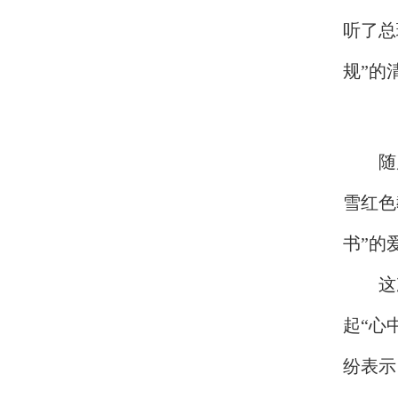
听了总
规”的
随
雪红色
书”的
这
起“心
纷表示