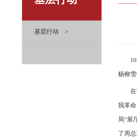
基层行动 >
1
杨柳雪
在
我革命
局”展
了周总