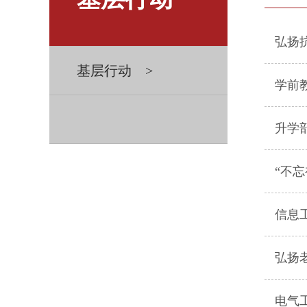
弘扬
基层行动 >
学前
升学
“不
信息
弘扬
电气